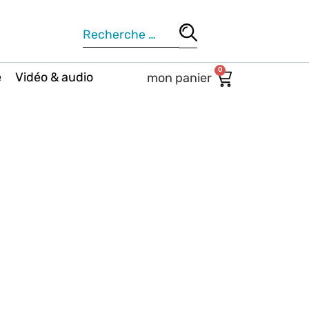
0
e
Vidéo & audio