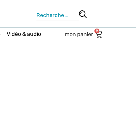
0
e
Vidéo & audio