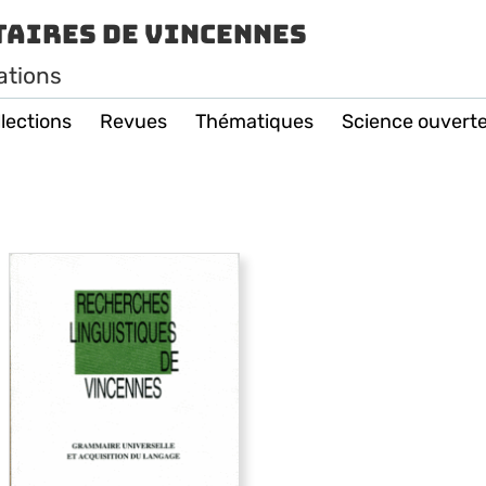
taires de Vincennes
ations
lections
Revues
Thématiques
Science ouvert