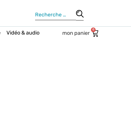
0
e
Vidéo & audio