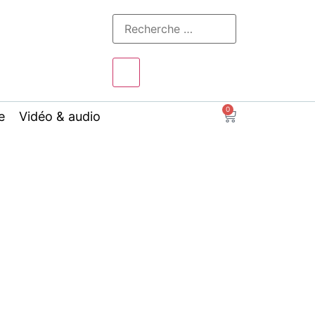
0
e
Vidéo & audio