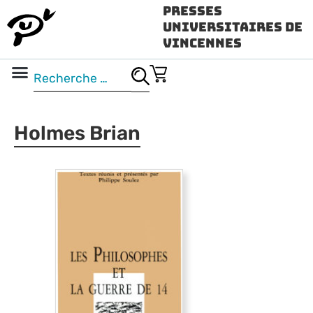
Presses
Universitaires de
Vincennes
Science ouverte
Vidéo & audio
Holmes Brian