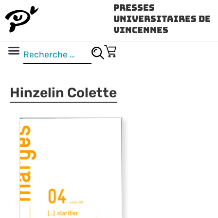
Presses
Universitaires de
Vincennes
Science ouverte
Vidéo & audio
Hinzelin Colette