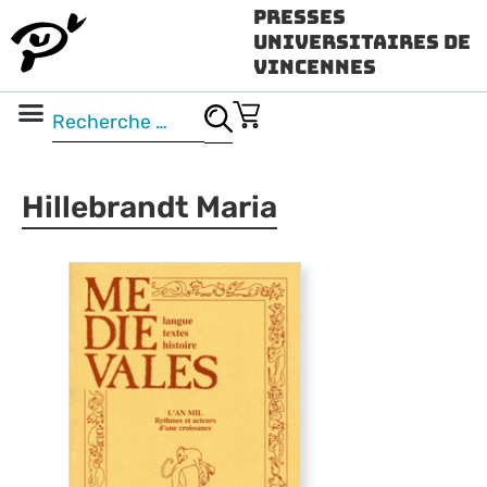
Presses
Universitaires de
Vincennes
Science ouverte
Vidéo & audio
Hillebrandt Maria