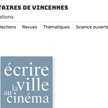
taires de Vincennes
ations
lections
Revues
Thématiques
Science ouvert