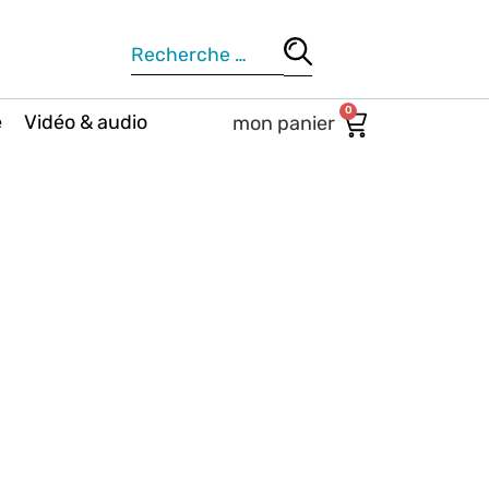
0
e
Vidéo & audio