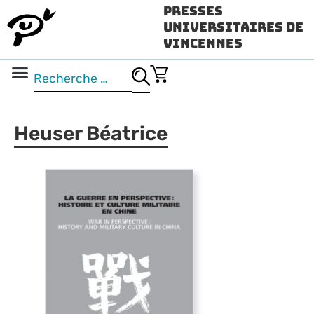
Presses
Universitaires de
Vincennes
Science ouverte
Vidéo & audio
Heuser Béatrice