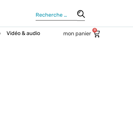
0
e
Vidéo & audio