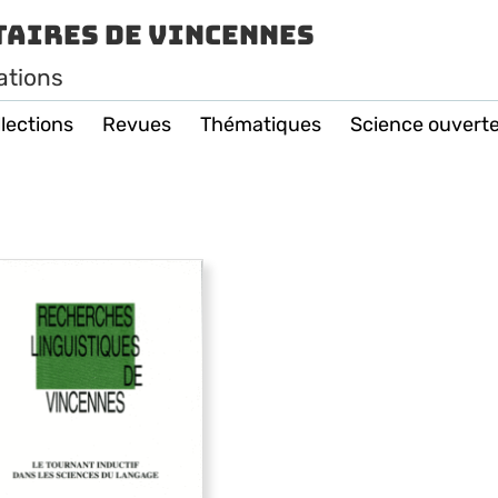
taires de Vincennes
ations
lections
Revues
Thématiques
Science ouvert