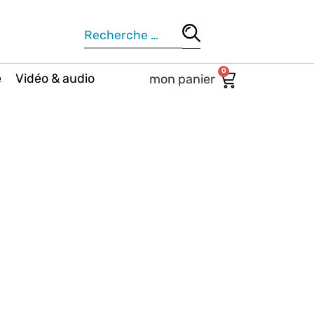
0
e
Vidéo & audio