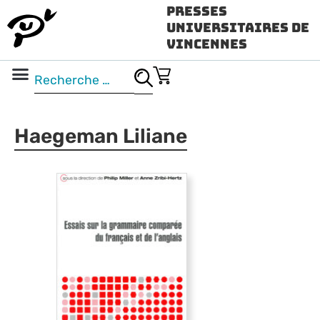
Presses
Universitaires de
Vincennes
Science ouverte
Vidéo & audio
Haegeman Liliane