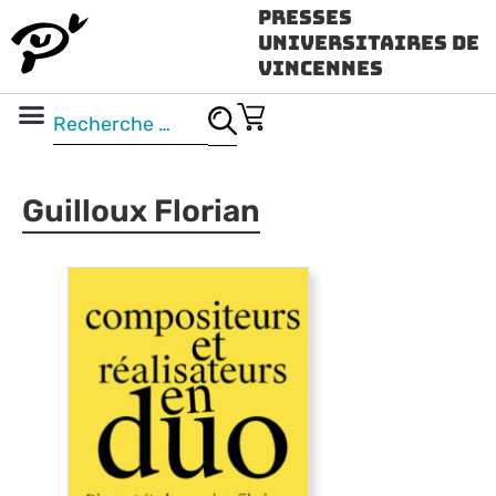
Presses
Universitaires de
Vincennes
Science ouverte
Vidéo & audio
Guilloux Florian