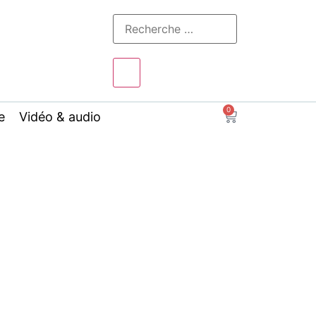
0
e
Vidéo & audio