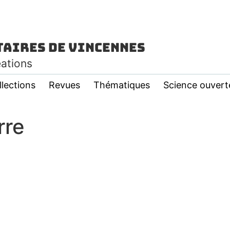
taires de Vincennes
éations
llections
Revues
Thématiques
Science ouvert
rre