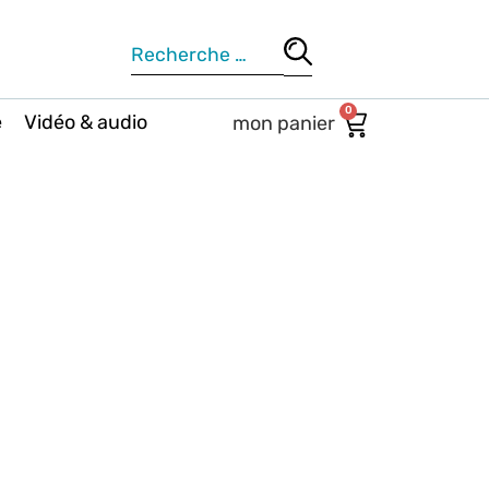
0
e
Vidéo & audio