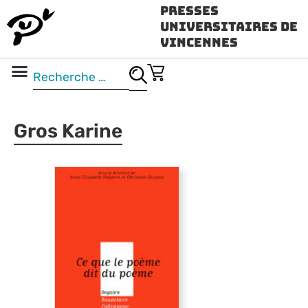
Presses
Universitaires de
Vincennes
Science ouverte
Vidéo & audio
Gros Karine