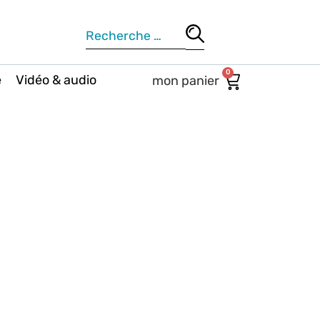
0
e
Vidéo & audio