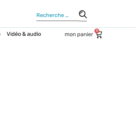
0
e
Vidéo & audio