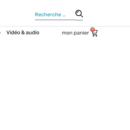
0
e
Vidéo & audio