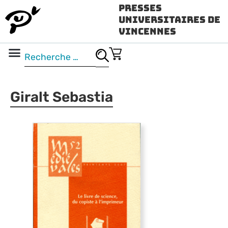
Presses
Universitaires de
Vincennes
Science ouverte
Vidéo & audio
Giralt Sebastia