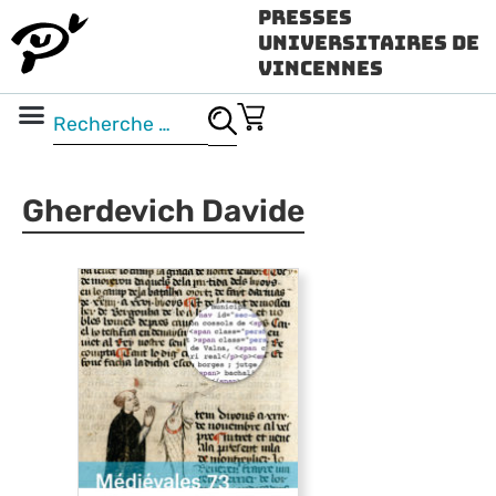
Presses
Universitaires de
Vincennes
Science ouverte
Vidéo & audio
Gherdevich Davide