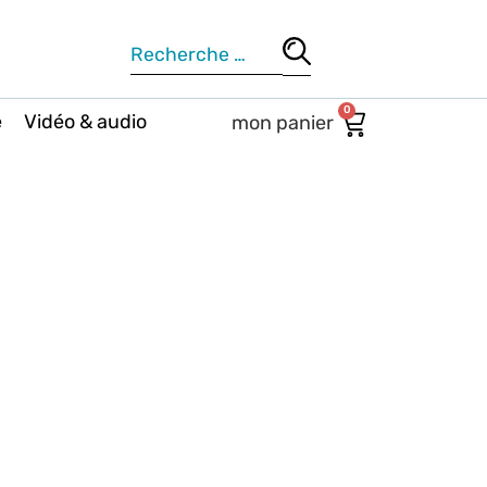
0
e
Vidéo & audio