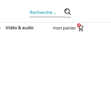
0
e
Vidéo & audio