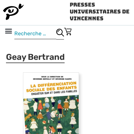
Presses
Universitaires de
Vincennes
Science ouverte
Vidéo & audio
Geay Bertrand