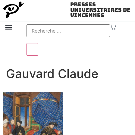
Presses
Universitaires de
Vincennes
Science ouverte
Vidéo & audio
Gauvard Claude