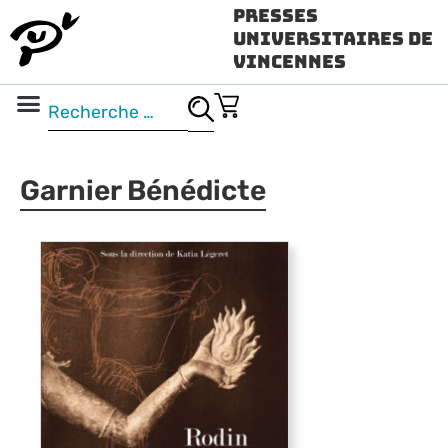
Presses
Universitaires de
Vincennes
Science ouverte
Vidéo & audio
Garnier Bénédicte