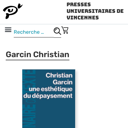
Presses
Universitaires de
Vincennes
Science ouverte
Vidéo & audio
Garcin Christian