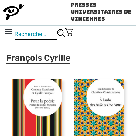
Presses
Universitaires de
Vincennes
Science ouverte
Vidéo & audio
François Cyrille