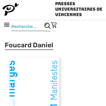
Presses
Universitaires de
Vincennes
Science ouverte
Vidéo & audio
Foucard Daniel