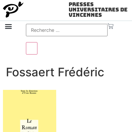
Presses
Universitaires de
Vincennes
Science ouverte
Vidéo & audio
Fossaert Frédéric