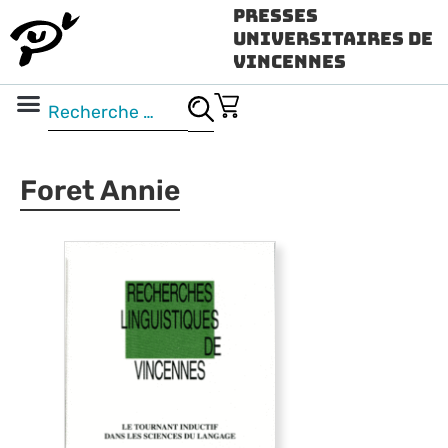
Presses
Universitaires de
Vincennes
Science ouverte
Vidéo & audio
Foret Annie