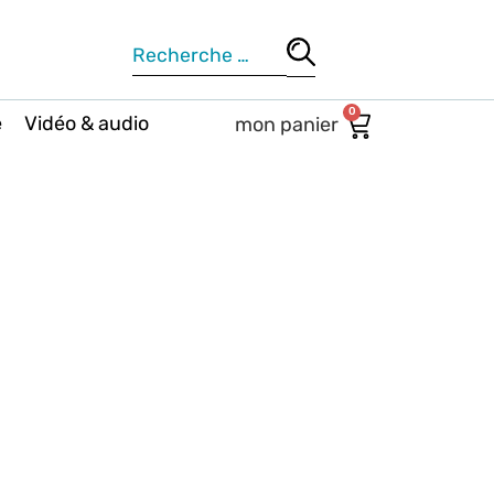
0
e
Vidéo & audio