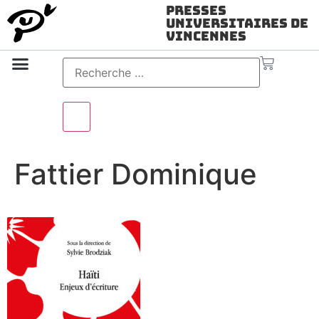
Presses
Universitaires de
Vincennes
Science ouverte
Vidéo & audio
Fattier Dominique