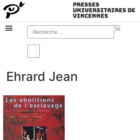
Presses
Universitaires de
Vincennes
Science ouverte
Vidéo & audio
Ehrard Jean