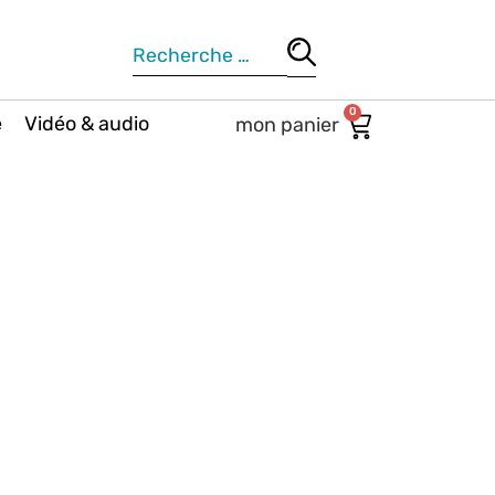
0
e
Vidéo & audio