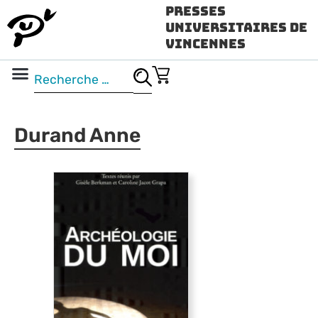
Presses
Universitaires de
Vincennes
Science ouverte
Vidéo & audio
Durand Anne