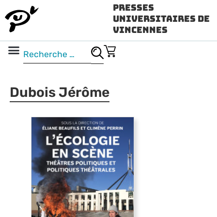
Presses
Universitaires de
Vincennes
Science ouverte
Vidéo & audio
Dubois Jérôme