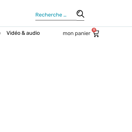
0
e
Vidéo & audio