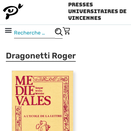
Presses
Universitaires de
Vincennes
Science ouverte
Vidéo & audio
Dragonetti Roger