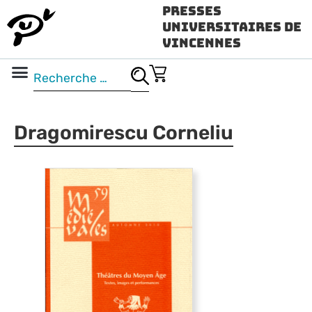
Presses
Universitaires de
Vincennes
Science ouverte
Vidéo & audio
Dragomirescu Corneliu