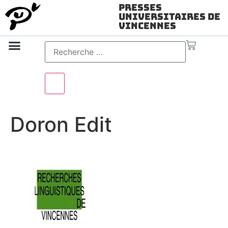
Presses
Universitaires de
Vincennes
Science ouverte
Vidéo & audio
Doron Edit