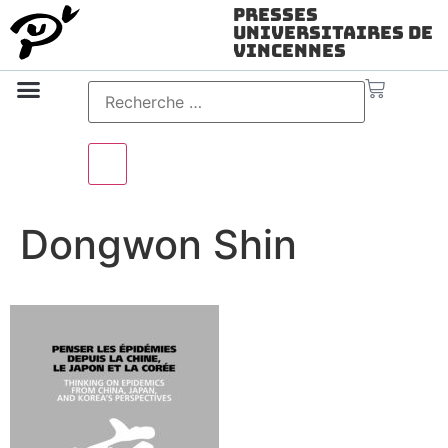
Presses
Universitaires de
Vincennes
Science ouverte
Vidéo & audio
Dongwon Shin