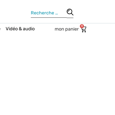
0
e
Vidéo & audio