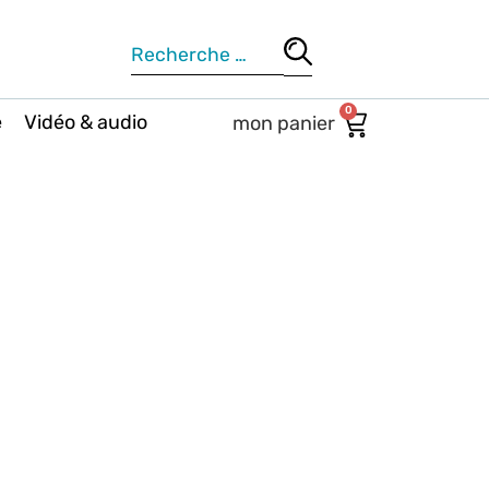
0
e
Vidéo & audio