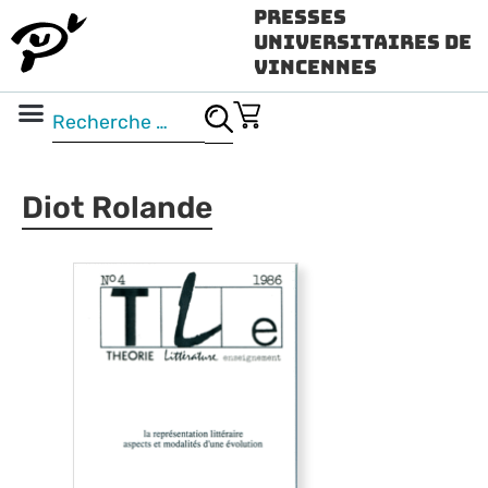
Presses
Universitaires de
Vincennes
Science ouverte
Vidéo & audio
Diot Rolande