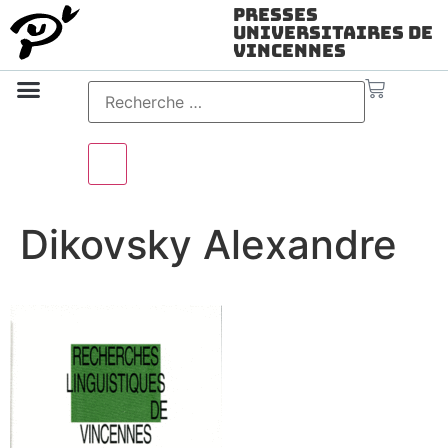
Presses
Universitaires de
Vincennes
Science ouverte
Vidéo & audio
Dikovsky Alexandre