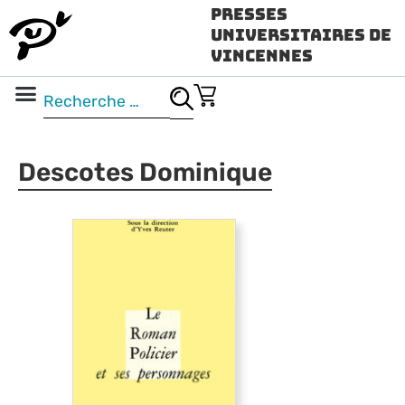
Presses
Universitaires de
Vincennes
Science ouverte
Vidéo & audio
Descotes Dominique