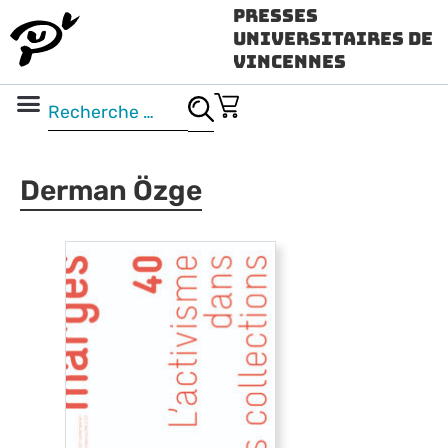
Presses
Universitaires de
Vincennes
Science ouverte
Vidéo & audio
Derman Özge