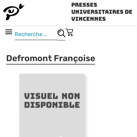
Presses
Universitaires de
Vincennes
Science ouverte
Vidéo & audio
Defromont Françoise