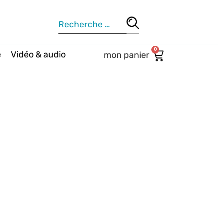
0
e
Vidéo & audio